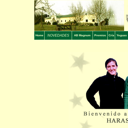
NOVEDADES
Home
AB Magnum
Premios
Cría
Yeguas